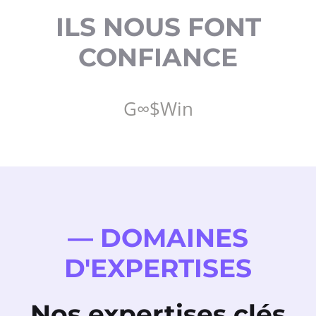
ILS NOUS FONT
CONFIANCE
G
∞
$
W
in
— DOMAINES
D'EXPERTISES
Nos expertises clés