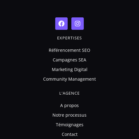
F
I
a
n
c
s
EXPERTISES
e
t
b
a
Référencement SEO
o
g
o
r
Campagnes SEA
k
a
m
Marketing Digital
Community Management
L’AGENCE
A propos
Notre processus
Témoignages
Contact