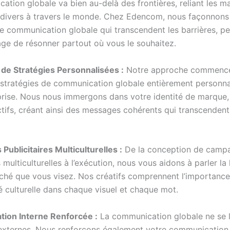
ation globale va bien au-delà des frontières, reliant les 
 divers à travers le monde. Chez Edencom, nous façonnons
de communication globale qui transcendent les barrières, p
ge de résonner partout où vous le souhaitez.
 de Stratégies Personnalisées :
Notre approche commence
 stratégies de communication globale entièrement personna
prise. Nous nous immergons dans votre identité de marque,
ctifs, créant ainsi des messages cohérents qui transcendent
ublicitaires Multiculturelles :
De la conception de camp
s multiculturelles à l’exécution, nous vous aidons à parler la
hé que vous visez. Nos créatifs comprennent l’importance
té culturelle dans chaque visuel et chaque mot.
ion Interne Renforcée :
La communication globale ne se l
 externes. Nous renforçons également votre communication 