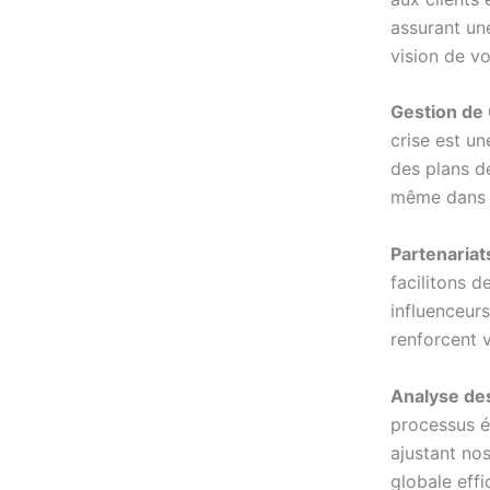
assurant un
vision de vo
Gestion de 
crise est un
des plans d
même dans l
Partenariat
facilitons d
influenceurs
renforcent 
Analyse des
processus é
ajustant no
globale effi