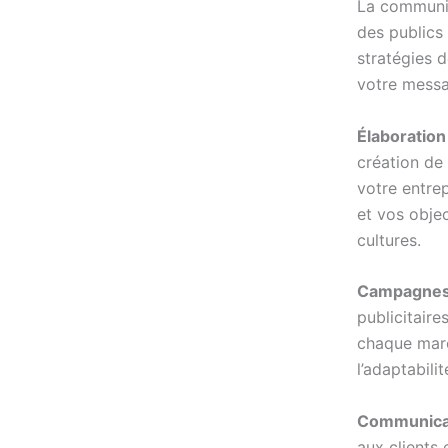
La communic
des publics
stratégies 
votre messa
Élaboration
création de
votre entre
et vos obje
cultures.
Campagnes P
publicitaire
chaque marc
l’adaptabili
Communicat
aux clients