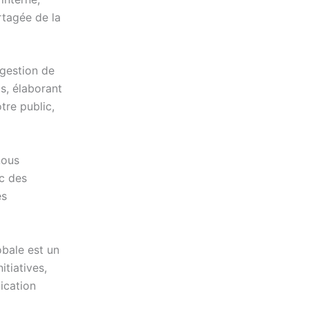
tagée de la
 gestion de
ls, élaborant
tre public,
nous
ec des
es
bale est un
tiatives,
ication