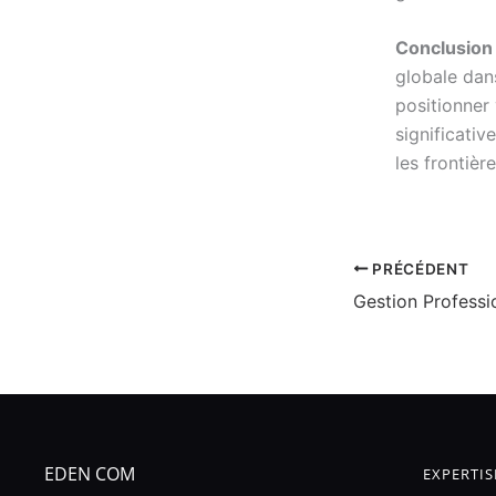
Conclusion 
globale da
positionner 
significati
les frontière
PRÉCÉDENT
EDEN COM
EXPERTIS