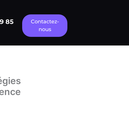
79 85
Contactez-
nous
égies
sence