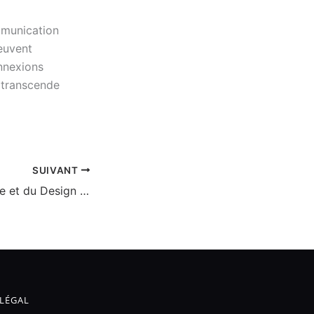
munication
euvent
onnexions
i transcende
SUIVANT
L’Art du Graphisme et du Design Innovant: Façonnez Votre Identité Visuelle
LÉGAL