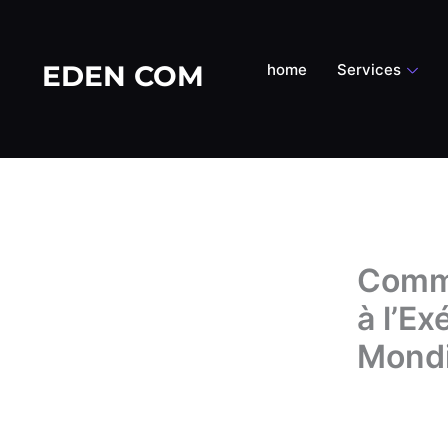
Aller
au
contenu
EDEN COM
home
Services
Commu
à l’E
Mondi
Par
Eden_adm