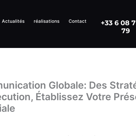
Actualités
réalisations
Contact
+33 6 08 
79
nication Globale: Des Strat
xécution, Établissez Votre Pré
ale
in
/
23 janvier 2024