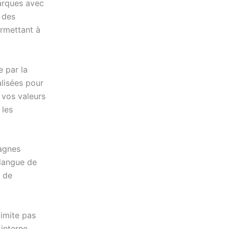
marques avec
 des
ermettant à
 par la
lisées pour
 vos valeurs
 les
agnes
 langue de
 de
imite pas
interne,