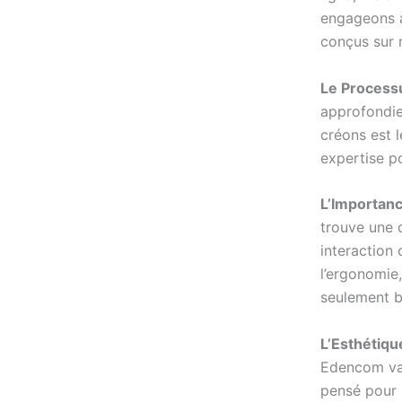
engageons à
conçus sur 
Le Process
approfondie
créons est l
expertise po
L’Importanc
trouve une 
interaction
l’ergonomie,
seulement be
L’Esthétique
Edencom va 
pensé pour r