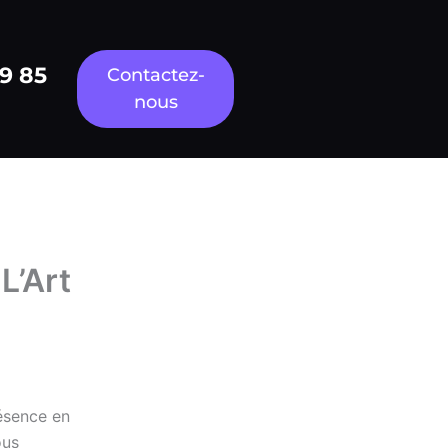
79 85
Contactez-
nous
L’Art
résence en
ous