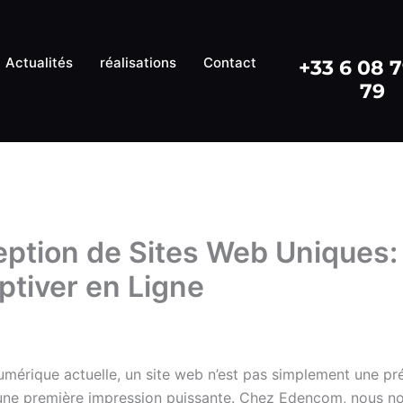
Actualités
réalisations
Contact
+33 6 08 
79
ption de Sites Web Uniques: 
ptiver en Ligne
in
/
23 janvier 2024
numérique actuelle, un site web n’est pas simplement une p
 une première impression puissante. Chez Edencom, nous n