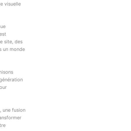
e visuelle
que
est
 site, des
ns un monde
misons
 génération
our
, une fusion
ransformer
tre