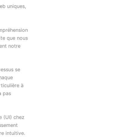
web uniques,
mpréhension
ite que nous
rent notre
essus se
chaque
ticulière à
ra pas
e (UI) chez
eusement
 intuitive.