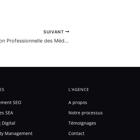
SUIVANT
Gestion Professionnelle des Médias Sociaux: Boostez Votre Présence en Ligne
ES
L’AGENCE
ement SEO
A propos
es SEA
Notre processus
 Digital
Témoignages
ty Management
Contact