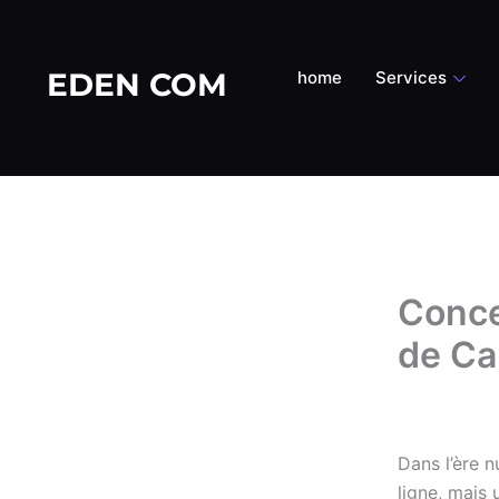
Aller
au
contenu
EDEN COM
home
Services
Conce
de Ca
Par
Eden_adm
Dans l’ère 
ligne, mais